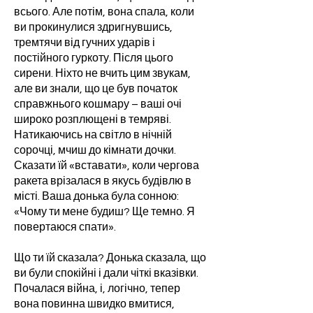
всього. Але потім, вона спала, коли
ви прокинулися здригнувшись,
тремтячи від гучних ударів і
постійного гуркоту. Після цього
сирени. Ніхто не вчить цим звукам,
але ви знали, що це був початок
справжнього кошмару – ваші очі
широко розплющені в темряві.
Натикаючись на світло в нічній
сорочці, мчиш до кімнати дочки.
Сказати їй «вставати», коли чергова
ракета врізалася в якусь будівлю в
місті. Ваша донька була сонною:
«Чому ти мене будиш? Ще темно. Я
повертаюся спати».
Що ти їй сказала? Донька сказала, що
ви були спокійні і дали чіткі вказівки.
Почалася війна, і, логічно, тепер
вона повинна швидко вмитися,