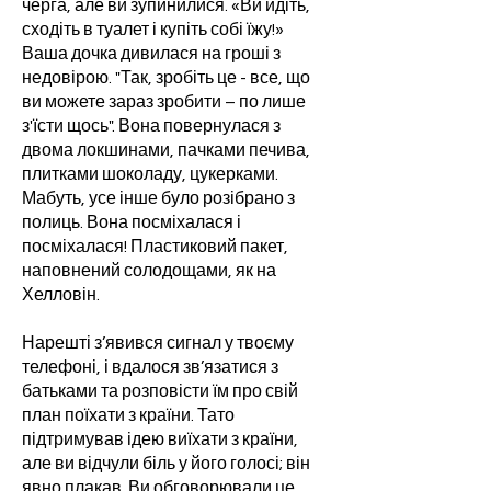
черга, але ви зупинилися. «Ви йдіть,
сходіть в туалет і купіть собі їжу!»
Ваша дочка дивилася на гроші з
недовірою. "Так, зробіть це - все, що
ви можете зараз зробити – по лише
з'їсти щось". Вона повернулася з
двома локшинами, пачками печива,
плитками шоколаду, цукерками.
Мабуть, усе інше було розібрано з
полиць. Вона посміхалася і
посміхалася! Пластиковий пакет,
наповнений солодощами, як на
Хелловін.
Нарешті з’явився сигнал у твоєму
телефоні, і вдалося зв’язатися з
батьками та розповісти їм про свій
план поїхати з країни. Тато
підтримував ідею виїхати з країни,
але ви відчули біль у його голосі; він
явно плакав. Ви обговорювали це