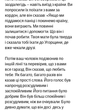
заздалегідь – навіть виїзд з країни. Ви
попросили їх поїхати з вами за
кордон, але він сказав: «Якщо ми
піддамося паніці і покинемо країну,
вони виграють. Ми повинні
залишитися і допомогти. Що він і
почав робити. Твоя мати була тверда
і сказала тобі їхати до Угорщини, де
вже чекали друзі.
Потім ваш чоловік подзвонив по
іншій лінії та перевірив, що з вами
все гаразд. Він сказав, що любить
тебе. Як багато, багато разів він
казав ці прості слова. Його голос був
напрочуд розсудливим і
заспокійливим. Його питання було
добрим. Він був більш спокійним і
розсудливим, ніж ви очікували. Було
дивно думати, що він досі десь у