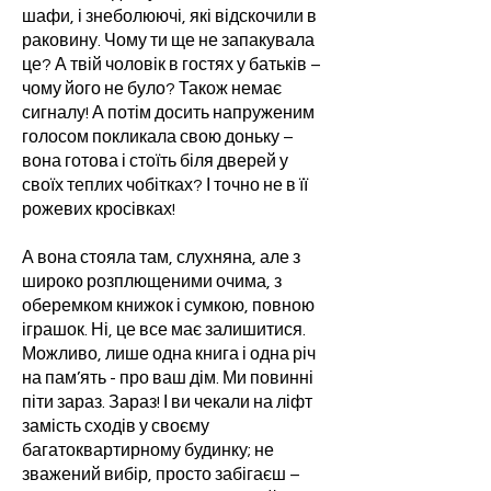
шафи, і знеболюючі, які відскочили в
раковину. Чому ти ще не запакувала
це? А твій чоловік в гостях у батьків –
чому його не було? Також немає
сигналу! А потім досить напруженим
голосом покликала свою доньку –
вона готова і стоїть біля дверей у
своїх теплих чобітках? І точно не в її
рожевих кросівках!
А вона стояла там, слухняна, але з
широко розплющеними очима, з
оберемком книжок і сумкою, повною
іграшок. Ні, це все має залишитися.
Можливо, лише одна книга і одна річ
на пам’ять - про ваш дім. Ми повинні
піти зараз. Зараз! І ви чекали на ліфт
замість сходів у своєму
багатоквартирному будинку; не
зважений вибір, просто забігаєш –