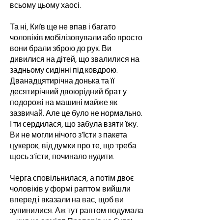
всьому цьому хаосі.
Та ні, Київ ще не впав і багато
чоловіків мобілізовували або просто
вони брали зброю до рук. Ви
дивилися на дітей, що звалилися на
задньому сидінні під ковдрою.
Дванадцятирічна донька та її
десятирічний двоюрідний брат у
подорожі на машині майже як
зазвичай. Але це було не нормально.
І ти сердилася, що забула взяти їжу.
Ви не могли нічого з’їсти з пакета
цукерок, від думки про те, що треба
щось з’їсти, починало нудити.
Черга сповільнилася, а потім двоє
чоловіків у формі раптом вийшли
вперед і вказали на вас, щоб ви
зупинилися. Аж тут раптом подумала