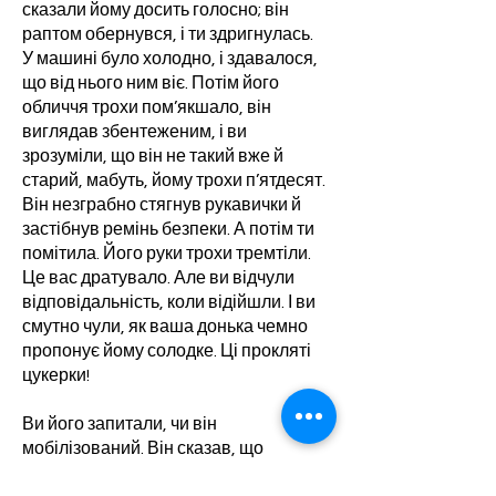
сказали йому досить голосно; він
раптом обернувся, і ти здригнулась.
У машині було холодно, і здавалося,
що від нього ним віє. Потім його
обличчя трохи пом’якшало, він
виглядав збентеженим, і ви
зрозуміли, що він не такий вже й
старий, мабуть, йому трохи п’ятдесят.
Він незграбно стягнув рукавички й
застібнув ремінь безпеки. А потім ти
помітила. Його руки трохи тремтіли.
Це вас дратувало. Але ви відчули
відповідальність, коли відійшли. І ви
смутно чули, як ваша донька чемно
пропонує йому солодке. Ці прокляті
цукерки!
Ви його запитали, чи він
мобілізований. Він сказав, що
сподівався, що його мобілізують, і