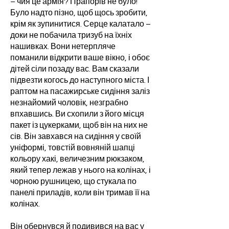
– чия це армія? Прапорів не було!
Було надто пізно, щоб щось зробити,
крім як зупинитися. Серце калатало –
доки не побачила тризуб на їхніх
нашивках. Вони нетерпляче
поманили відкрити ваше вікно, і обоє
дітей сіли позаду вас. Вам сказали
підвезти когось до наступного міста. І
раптом на пасажирське сидіння заліз
незнайомий чоловік, незграбно
впхавшись. Ви схопили з його місця
пакет із цукерками, щоб він на них не
сів. Він завхався на сидіння у своїй
уніформі, товстій вовняній шапці
кольору хакі, величезним рюкзаком,
який тепер лежав у нього на колінах, і
чорною рушницею, що стукала по
панелі приладів, коли він тримав її на
колінах.
Він обернувся й подивився на вас у