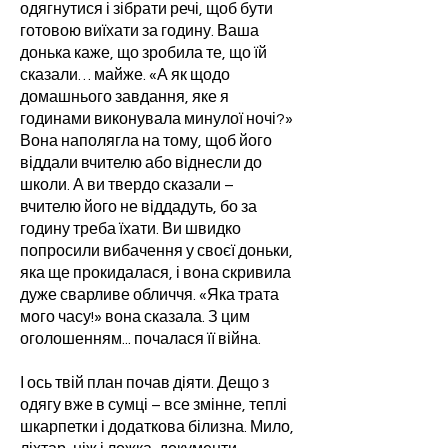
одягнутися і зібрати речі, щоб бути
готовою виїхати за годину. Ваша
донька каже, що зробила те, що їй
сказали… майже. «А як щодо
домашнього завдання, яке я
годинами виконувала минулої ночі?»
Вона наполягла на тому, щоб його
віддали вчителю або віднесли до
школи. А ви твердо сказали –
вчителю його не віддадуть, бо за
годину треба їхати. Ви швидко
попросили вибачення у своєї доньки,
яка ще прокидалася, і вона скривила
дуже сварливе обличчя. «Яка трата
мого часу!» вона сказала. З цим
оголошенням... почалася її війна.
І ось твій план почав діяти. Дещо з
одягу вже в сумці – все змінне, теплі
шкарпетки і додаткова білизна. Мило,