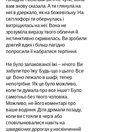
вам знову сказала. А ти глянула на
неї в дзеркало, як на божевільну. На
світлофорі ти обернулась і
витріщилась на неї. Вона не
зрозуміла виразу твого обличчя й
інстинктивно скривилась. Ви зробили
довгий вдих і більш лагідно
попросили її набратися терпіння.
Не було запакованої їжі – нічого. Ви
забули про їжу. Будь-що з цього. Все
це. Воно лежало в шафі, тепер
непотрібне. Як це було можливо,
коли ти думала про все інше? Було
самотньо без твого чоловіка.
Можливо, не його коментарі про
ваше водіння. Діти дрімали позаду,
коли ви стояли в черзі або
сповільнювалися навіть на
швидкісних дорогах у нескінченній