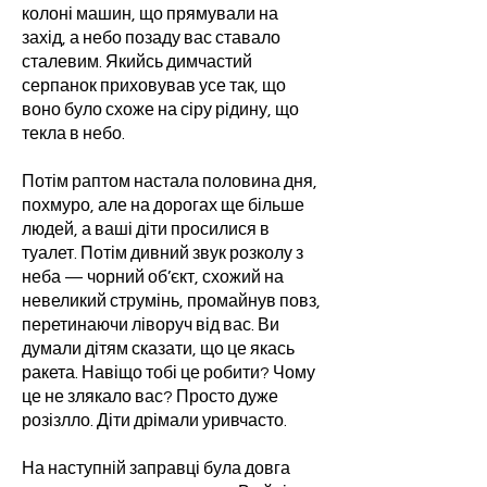
колоні машин, що прямували на
захід, а небо позаду вас ставало
сталевим. Якийсь димчастий
серпанок приховував усе так, що
воно було схоже на сіру рідину, що
текла в небо.
Потім раптом настала половина дня,
похмуро, але на дорогах ще більше
людей, а ваші діти просилися в
туалет. Потім дивний звук розколу з
неба — чорний об’єкт, схожий на
невеликий струмінь, промайнув повз,
перетинаючи ліворуч від вас. Ви
думали дітям сказати, що це якась
ракета. Навіщо тобі це робити? Чому
це не злякало вас? Просто дуже
розізлло. Діти дрімали уривчасто.
На наступній заправці була довга