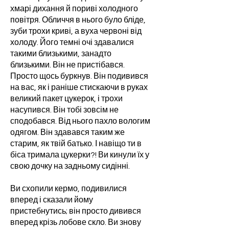
хмарі дихання й пориві холодного
повітря. Обличчя в нього було бліде,
зуби трохи криві, а вуха червоні від
холоду. Його темні очі здавалися
такими близькими, занадто
близькими. Він не пристібався.
Просто щось буркнув. Він подивився
на вас, як і раніше стискаючи в руках
великий пакет цукерок, і трохи
насупився. Він тобі зовсім не
сподобався. Від нього пахло вологим
одягом. Він здавався таким же
старим, як твій батько. І навіщо ти в
біса тримала цукерки?! Ви кинули їх у
свою дочку на задньому сидінні.
Ви схопили кермо, подивилися
вперед і сказали йому
пристебнутись; він просто дивився
вперед крізь лобове скло. Ви знову