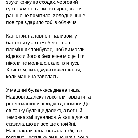
звуки крику на сходах, черговий
гуркіт у місті та виття сирен, які ти
раніше не помітила. Холодне нічне
повітря вдарило тобі в обличчя.
Каністри, наповнені паливом, у
багажнику автомобіля – ваш
племінник прибуває, щоб ви могли
відвезти його в безпечне місце. І ти
ніколи не молишся, але, клянусь
Христом, ти відчула полегшення,
коли машина завелась!
У машині була якась дивна тиша.
Надворі здалеку гуркотіли гармати та
ревли машини швидкої допомоги. До
світанку було ще далеко, а вогні й
темрява змішувалися. А ваша дочка
сказала, що ви все ще спокійні.
Навіть коли вона сказала тобі, що
голодна. І оскільки ви її не чули, вона