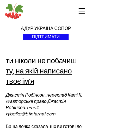
АДУР УКРАЇНА СОПОР
ПІДТРИМАТИ
ти ніколи не побачиш
ту, на якій написано
твоє ім'я
Джастін Робінсон, переклад Каті К.
© авторське право Джастін
Робінсон. email:
rybalka@btinternet.com
Ваша дочка сказала, що ви готові до