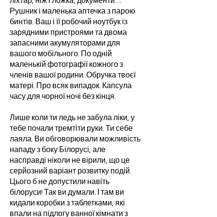
ліхтар, ніж і ложка, документи…
Рушник і маленька аптечка з парою
бинтів. Ваш і її робочий ноутбук із
зарядними пристроями та двома
запасними акумуляторами для
вашого мобільного. По одній
маленькій фотографії кожного з
членів вашої родини. Обручка твоєї
матері. Про всяк випадок. Капсула
часу для чорної ночі без кінця.
Лише коли ти ледь не забула ліки, у
тебе почали тремтіти руки. Ти себе
лаяла. Ви обговорювали можливість
нападу з боку Білорусі, але
насправді ніколи не вірили, що це
серйозний варіант розвитку подій.
Цього б не допустили навіть
білоруси! Так ви думали. І там ви
кидали коробки з таблетками, які
впали на підлогу ванної кімнати з