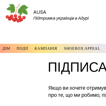
AUSA
Підтримка українців в Адурі
ДІМ
ПОДІЇ
КАМПАНІЯ
SHOEBOX APPEAL
ПІДПИС
Якщо ви хочете отримув
про те, що ми робимо, п